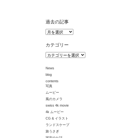
過去の記事
過
去
の
カテゴリー
記
事
カ
テ
ゴ
News
リ
ー
blog
contents
写真
ムービー
風のカメラ
swiss 4k movie
4k ムービー
CG & イラスト
ランドスケープ
旅うさぎ
宇宙のお話