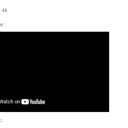
 4k
者 :
む