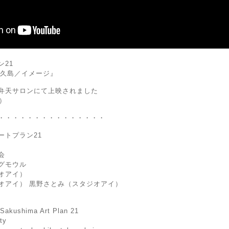
21
『佐久島／イメージ』
弁天サロンにて上映されました
日）
・・・・・・・・・・・・・・・
ートプラン21
会
グモウル
オアイ）
オアイ） 黒野さとみ（スタジオアイ）
Sakushima Art Plan 21
ty