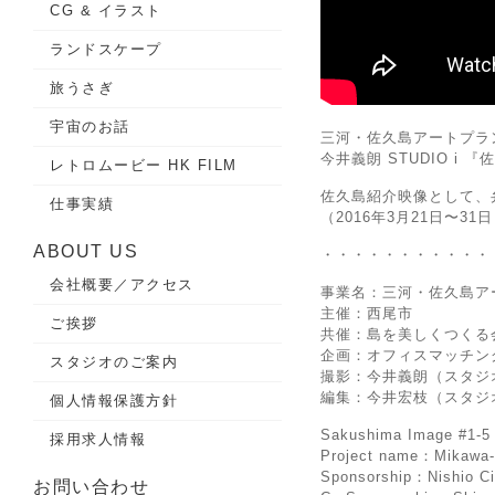
CG & イラスト
ランドスケープ
旅うさぎ
宇宙のお話
三河・佐久島アートプラン
今井義朗 STUDIO i 
レトロムービー HK FILM
佐久島紹介映像として、
仕事実績
（2016年3月21日〜31
ABOUT US
・・・・・・・・・・・
会社概要／アクセス
事業名：三河・佐久島ア
主催：西尾市
ご挨拶
共催：島を美しくつくる
企画：オフィスマッチン
スタジオのご案内
撮影：今井義朗（スタジ
編集：今井宏枝（スタジ
個人情報保護方針
Sakushima Image #1-5
採用求人情報
Project name：Mikawa-
Sponsorship：Nishio Ci
お問い合わせ