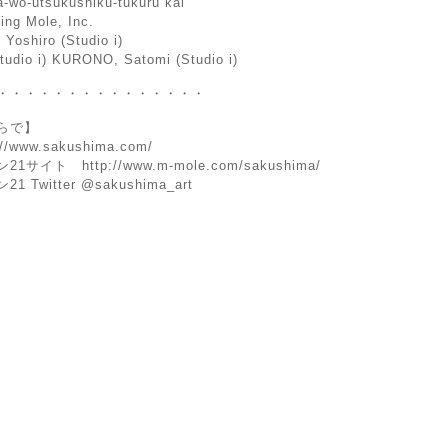
wo-utsukushiku-tuku­ru kai
ing Mole, Inc.
Yoshiro (Studio i)
tudio i) KURONO, Satomi (Studio i)
・・・・・・・・・・・・・・・
らで】
ww.sakushima.com/
ト http://www.m-mole.com/sakushima/
witter @sakushima_art