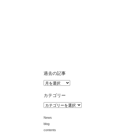
過去の記事
過
去
の
カテゴリー
記
事
カ
テ
ゴ
News
リ
ー
blog
contents