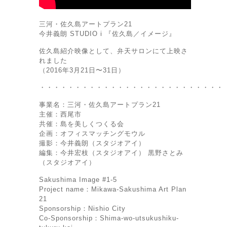
三河・佐久島アートプラン21
今井義朗 STUDIO i 『佐久島／イメージ』
佐久島紹介映像として、弁天サロンにて上映さ
れました
（2016年3月21日〜31日）
・・・・・・・・・・・・・・・・・・・・・・・・・・
事業名：三河・佐久島アートプラン21
主催：西尾市
共催：島を美しくつくる会
企画：オフィスマッチングモウル
撮影：今井義朗（スタジオアイ）
編集：今井宏枝（スタジオアイ） 黒野さとみ
（スタジオアイ）
Sakushima Image #1-5
Project name：Mikawa-Sakushima Art Plan
21
Sponsorship：Nishio City
Co-Sponsorship：Shima-wo-utsukushiku-