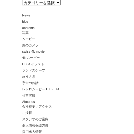
カ
テ
ゴ
News
リ
ー
blog
contents
写真
ムービー
風のカメラ
swiss 4k movie
4k ムービー
CG & イラスト
ランドスケープ
旅うさぎ
宇宙のお話
レトロムービー HK FILM
仕事実績
About us
会社概要／アクセス
ご挨拶
スタジオのご案内
個人情報保護方針
採用求人情報